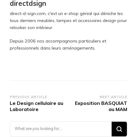
directdsign
direct-d-sign.com, c'est un e-shop génial qui déniche les
tous derniers meubles, lampes et accessoires design pour
relooker son intérieur.
Depuis 2006 nos accompagnons particuliers et
professionnels dans leurs aménagements.
Post
PREVIOUS ARTICLE
NEXT ARTICLE
Le Design cellulaire au
Exposition BASQUIAT
Navigation
Laboratoire
au MAM
Looking for Something?