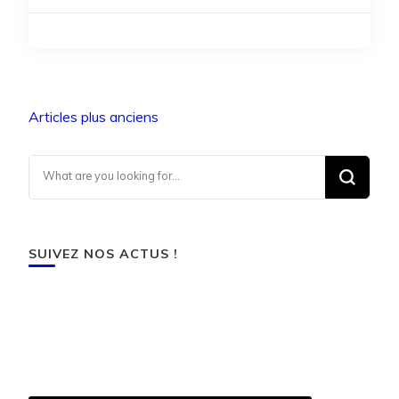
Navigation
Articles plus anciens
des
articles
Looking for Something?
SUIVEZ NOS ACTUS !