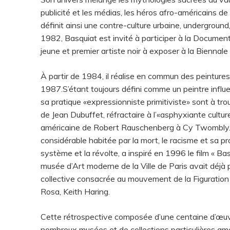
publicité et les médias, les héros afro-américains de l
définit ainsi une contre-culture urbaine, underground, 
1982, Basquiat est invité à participer à la Document
jeune et premier artiste noir à exposer à la Bienn
À partir de 1984, il réalise en commun des peinture
1987.S’étant toujours défini comme un peintre influ
sa pratique «expressionniste primitiviste» sont à tr
de Jean Dubuffet, réfractaire à l’«asphyxiante cultur
américaine de Robert Rauschenberg à Cy Twombly. 
considérable habitée par la mort, le racisme et sa pr
système et la révolte, a inspiré en 1996 le film « Ba
musée d’Art moderne de la Ville de Paris avait déj
collective consacrée au mouvement de la Figuratio
Rosa, Keith Haring.
Cette rétrospective composée d’une centaine d’œuvr
nombreux musées et de collections particulières amé