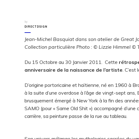
by
DIRECTDSIGN
Jean-Michel Basquiat dans son atelier de Great J
Collection particulière Photo : © Lizzie Himmel 
Du 15 Octobre au 30 Janvier 2011. Cette
rétrospe
anniversaire de la naissance de l’artiste
. C’est
D’origine portoricaine et haïtienne, né en 1960 à 
à la suite d’une overdose à l’âge de vingt-sept ans, 
brusquement émergé à New York à la fin des années
SAMO (pour « Same Old Shit ») accompagné d’une cou
carrière, sa peinture passe de la rue au tableau.
Son univers mélange les mythologies sacrées du vau