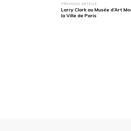
Post
PREVIOUS ARTICLE
Larry Clark au Musée d’Art M
Navigation
la Ville de Paris