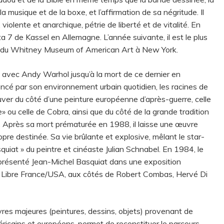
a musique et de la boxe, et l’affirmation de sa négritude. Il
violente et anarchique, pétrie de liberté et de vitalité. En
a 7 de Kassel en Allemagne. L’année suivante, il est le plus
ale du Whitney Museum of American Art à New York.
s avec Andy Warhol jusqu’à la mort de ce dernier en
encé par son environnement urbain quotidien, les racines de
ouver du côté d’une peinture européenne d’après-guerre, celle
e» ou celle de Cobra, ainsi que du côté de la grande tradition
Après sa mort prématurée en 1988, il laisse une œuvre
opre destinée. Sa vie brûlante et explosive, mêlant le star-
squiat » du peintre et cinéaste Julian Schnabel. En 1984, le
à présenté Jean-Michel Basquiat dans une exposition
n Libre France/USA, aux côtés de Robert Combas, Hervé Di
es majeures (peintures, dessins, objets) provenant de
ricains et européens, permet de reconstituer le parcours