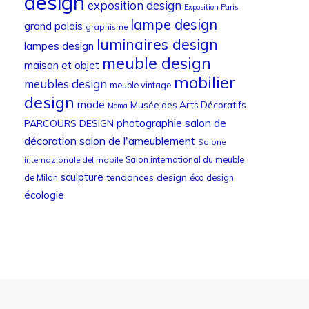
design
exposition design
Exposition Paris
lampe design
grand palais
graphisme
luminaires design
lampes design
meuble design
maison et objet
mobilier
meubles design
meuble vintage
design
mode
Musée des Arts Décoratifs
Moma
photographie
salon de
PARCOURS DESIGN
décoration
salon de l'ameublement
Salone
Salon international du meuble
internazionale del mobile
sculpture
tendances design
de Milan
éco design
écologie