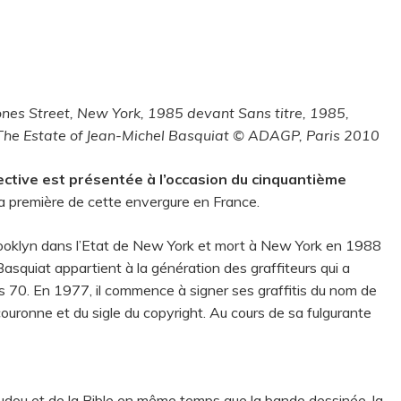
ones Street, New York, 1985 devant Sans titre, 1985,
© The Estate of Jean-Michel Basquiat © ADAGP, Paris 2010
ctive est présentée à l’occasion du cinquantième
 la première de cette envergure en France.
Brooklyn dans l’Etat de New York et mort à New York en 1988
Basquiat appartient à la génération des graffiteurs qui a
 70. En 1977, il commence à signer ses graffitis du nom de
ronne et du sigle du copyright. Au cours de sa fulgurante
dou et de la Bible en même temps que la bande dessinée, la