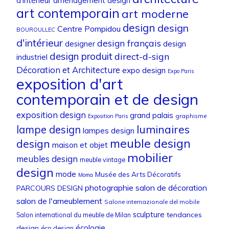
d'intérieur
aménagement design
art contemporain
art moderne
design
design
Centre Pompidou
BOUROULLEC
d'intérieur
design français
designer
design
design produit
direct-d-sign
industriel
Décoration et Architecture
expo design
Expo Paris
exposition d'art
contemporain et de design
exposition design
grand palais
graphisme
Exposition Paris
luminaires
lampe design
lampes design
meuble design
design
maison et objet
mobilier
meubles design
meuble vintage
design
mode
Musée des Arts Décoratifs
Moma
photographie
salon de décoration
PARCOURS DESIGN
salon de l'ameublement
Salone internazionale del mobile
sculpture
tendances
Salon international du meuble de Milan
écologie
design
éco design