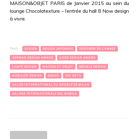
MAISON&OBJET PARIS de Janvier 2015 au sein du
lounge Chocolatexture – l’entrée du hall 8 Now design
à vivre.
TAGS:
DESIGN
DESIGN JAPONAIS
DESIGNER DE L'ANNÉE
GERMAN DESIGN AWARD
GOOD DESIGN AWARD
LAMPE DESIGN
MAISON ET OBJET
MEUBLE DESIGN
MOBILIER DESIGN
NENDO
OKI SATO
SALON INTERNATIONAL DU MEUBLE DE MILAN
SALONE INTERNAZIONALE DEL MOBILE