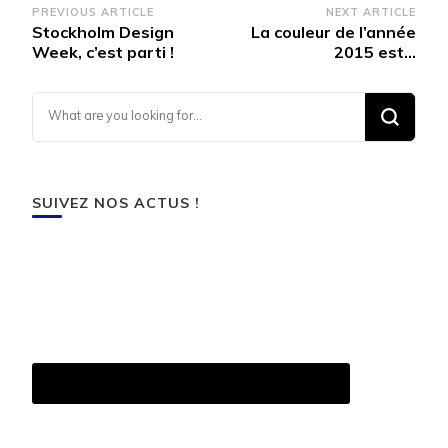
Post
PREVIOUS ARTICLE
NEXT ARTICLE
Stockholm Design
La couleur de l’année
Navigation
Week, c’est parti !
2015 est…
Looking for Something?
SUIVEZ NOS ACTUS !