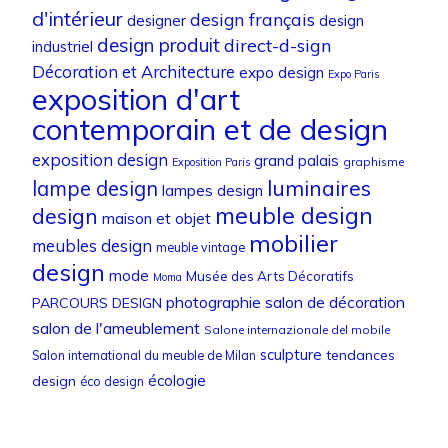
d'intérieur
design français
designer
design
design produit
direct-d-sign
industriel
Décoration et Architecture
expo design
Expo Paris
exposition d'art
contemporain et de design
exposition design
grand palais
graphisme
Exposition Paris
luminaires
lampe design
lampes design
meuble design
design
maison et objet
mobilier
meubles design
meuble vintage
design
mode
Musée des Arts Décoratifs
Moma
photographie
salon de décoration
PARCOURS DESIGN
salon de l'ameublement
Salone internazionale del mobile
sculpture
tendances
Salon international du meuble de Milan
écologie
design
éco design