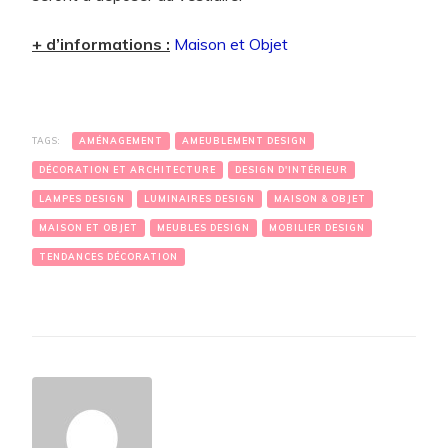
+ d’informations :
Maison et Objet
TAGS:
AMÉNAGEMENT
AMEUBLEMENT DESIGN
DÉCORATION ET ARCHITECTURE
DESIGN D'INTÉRIEUR
LAMPES DESIGN
LUMINAIRES DESIGN
MAISON & OBJET
MAISON ET OBJET
MEUBLES DESIGN
MOBILIER DESIGN
TENDANCES DÉCORATION