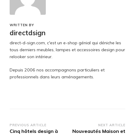
WRITTEN BY
directdsign
direct-d-sign.com, c'est un e-shop génial qui déniche les
tous derniers meubles, lampes et accessoires design pour
relooker son intérieur.
Depuis 2006 nos accompagnons particuliers et
professionnels dans leurs aménagements.
Post
PREVIOUS ARTICLE
NEXT ARTICLE
Cinq hôtels design à
Nouveautés Maison et
Navigation