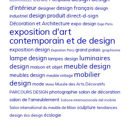
d'intérieur
design français
designer
design
design produit
direct-d-sign
industriel
Décoration et Architecture
expo design
Expo Paris
exposition d'art
contemporain et de design
exposition design
grand palais
graphisme
Exposition Paris
luminaires
lampe design
lampes design
meuble design
design
maison et objet
mobilier
meubles design
meuble vintage
design
mode
Musée des Arts Décoratifs
Moma
photographie
salon de décoration
PARCOURS DESIGN
salon de l'ameublement
Salone internazionale del mobile
sculpture
tendances
Salon international du meuble de Milan
écologie
design
éco design