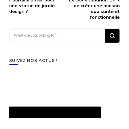
Navigation
une statue de jardin
de créer une maison
design ?
apaisante et
fonctionnelle
Looking for Something?
SUIVEZ NOS ACTUS !