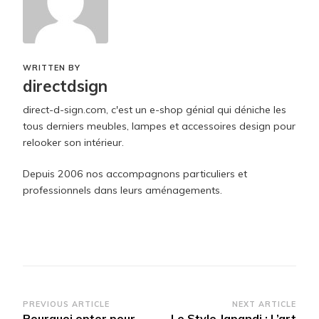
WRITTEN BY
directdsign
direct-d-sign.com, c'est un e-shop génial qui déniche les
tous derniers meubles, lampes et accessoires design pour
relooker son intérieur.
Depuis 2006 nos accompagnons particuliers et
professionnels dans leurs aménagements.
Post
PREVIOUS ARTICLE
NEXT ARTICLE
Pourquoi opter pour
Le Style Japandi : L’art