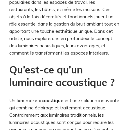
populaires dans les espaces de travail, les
RÉVOLUTION
DANS
restaurants, les hôtels, et même les maisons. Ces
LE
objets à la fois décoratifs et fonctionnels jouent un
DESIGN
ET
rôle essentiel dans la gestion du bruit ambiant tout en
LE
apportant une touche esthétique unique. Dans cet
CONFORT
SONORE
article, nous explorerons en profondeur le concept
des luminaires acoustiques, leurs avantages, et
comment ils transforment les espaces intérieurs.
Qu’est-ce qu’un
luminaire acoustique ?
Un
luminaire acoustique
est une solution innovante
qui combine éclairage et traitement acoustique.
Contrairement aux luminaires traditionnels, les
luminaires acoustiques sont conçus pour réduire les
nuisances sonores en absorbant ou en diffusant le