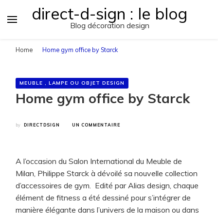
direct-d-sign : le blog
Blog décoration design
Home
Home gym office by Starck
MEUBLE , LAMPE OU OBJET DESIGN
Home gym office by Starck
SUR
by
DIRECTDSIGN
UN COMMENTAIRE
HOME
GYM
OFFICE
BY
A l’occasion du Salon International du Meuble de
STARCK
Milan, Philippe Starck à dévoilé sa nouvelle collection
d’accessoires de gym. Edité par Alias design, chaque
élément de fitness a été dessiné pour s’intégrer de
manière élégante dans l’univers de la maison ou dans