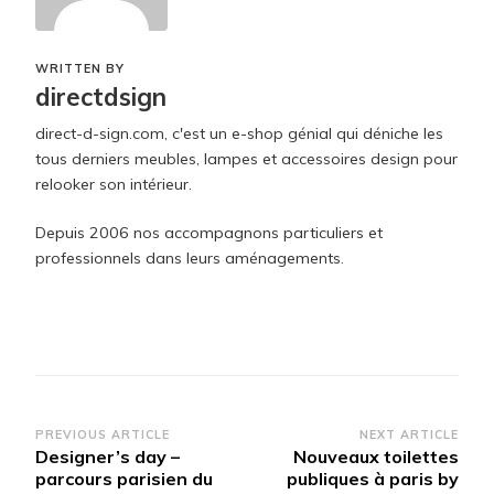
WRITTEN BY
directdsign
direct-d-sign.com, c'est un e-shop génial qui déniche les
tous derniers meubles, lampes et accessoires design pour
relooker son intérieur.
Depuis 2006 nos accompagnons particuliers et
professionnels dans leurs aménagements.
Post
PREVIOUS ARTICLE
NEXT ARTICLE
Designer’s day –
Nouveaux toilettes
Navigation
parcours parisien du
publiques à paris by