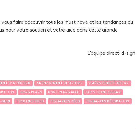
 vous faire découvrir tous les must have et les tendances du
us pour votre soutien et votre aide dans cette grande
L’équipe direct-d-sign
ENT D'INTÉRIEUR
AMÉNAGEMENT DE BUREAU
AMÉNAGEMENT DESIGN
ORATION
BONS PLANS
BONS PLANS DECO
BONS PLANS DESIGN
D-SIGN
TENDANCE DECO
TENDANCES DÉCO
TENDANCES DÉCORATION