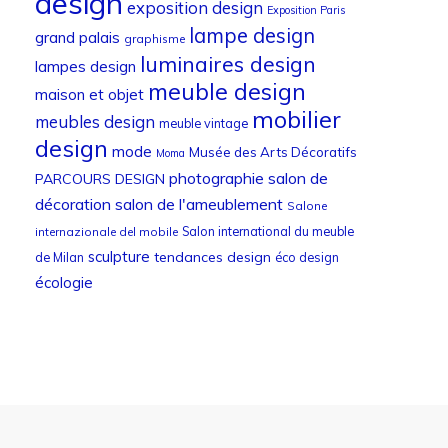
design
exposition design
Exposition Paris
lampe design
grand palais
graphisme
luminaires design
lampes design
meuble design
maison et objet
mobilier
meubles design
meuble vintage
design
mode
Musée des Arts Décoratifs
Moma
photographie
salon de
PARCOURS DESIGN
décoration
salon de l'ameublement
Salone
Salon international du meuble
internazionale del mobile
sculpture
tendances design
de Milan
éco design
écologie