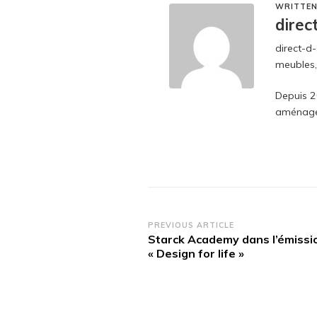
WRITTEN
direc
direct-d-
meubles,
Depuis 2
aménage
Post
PREVIOUS ARTICLE
Starck Academy dans l’émissi
Navigation
« Design for life »