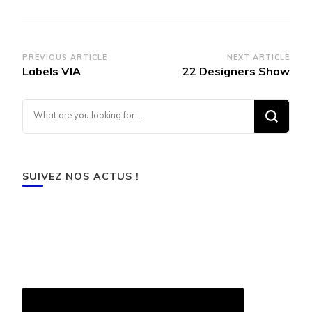
Post
PREVIOUS ARTICLE
NEXT ARTICLE
Labels VIA
22 Designers Show
Navigation
Looking for Something?
SUIVEZ NOS ACTUS !