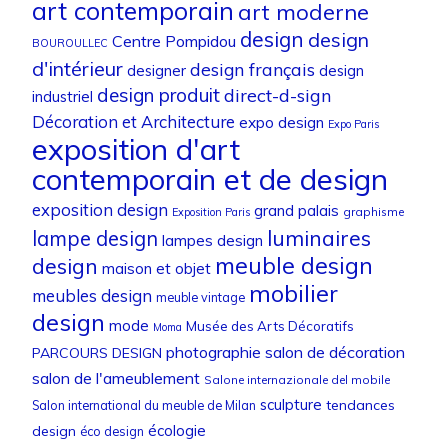
art contemporain
art moderne
design
design
Centre Pompidou
BOUROULLEC
d'intérieur
design français
designer
design
design produit
direct-d-sign
industriel
Décoration et Architecture
expo design
Expo Paris
exposition d'art
contemporain et de design
exposition design
grand palais
graphisme
Exposition Paris
luminaires
lampe design
lampes design
meuble design
design
maison et objet
mobilier
meubles design
meuble vintage
design
mode
Musée des Arts Décoratifs
Moma
photographie
salon de décoration
PARCOURS DESIGN
salon de l'ameublement
Salone internazionale del mobile
sculpture
tendances
Salon international du meuble de Milan
écologie
design
éco design