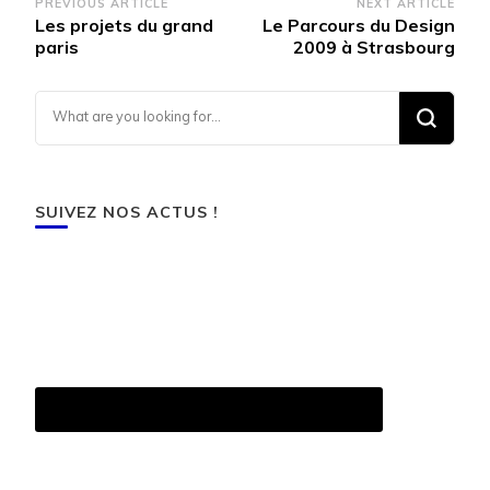
Post
PREVIOUS ARTICLE
NEXT ARTICLE
Les projets du grand
Le Parcours du Design
Navigation
paris
2009 à Strasbourg
Looking for Something?
SUIVEZ NOS ACTUS !