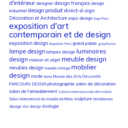
d'intérieur
design français
designer
design
design produit
direct-d-sign
industriel
Décoration et Architecture
expo design
Expo Paris
exposition d'art
contemporain et de design
exposition design
grand palais
graphisme
Exposition Paris
luminaires
lampe design
lampes design
meuble design
design
maison et objet
mobilier
meubles design
meuble vintage
design
mode
Musée des Arts Décoratifs
Moma
photographie
salon de décoration
PARCOURS DESIGN
salon de l'ameublement
Salone internazionale del mobile
sculpture
tendances
Salon international du meuble de Milan
écologie
design
éco design