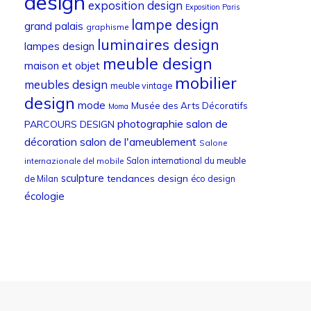
design
exposition design
Exposition Paris
lampe design
grand palais
graphisme
luminaires design
lampes design
meuble design
maison et objet
mobilier
meubles design
meuble vintage
design
mode
Musée des Arts Décoratifs
Moma
photographie
salon de
PARCOURS DESIGN
décoration
salon de l'ameublement
Salone
Salon international du meuble
internazionale del mobile
sculpture
tendances design
de Milan
éco design
écologie