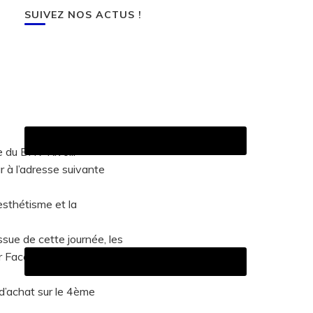
SUIVEZ NOS ACTUS !
 du BHV Rivoli.
ur à l’adresse suivante
/esthétisme et la
ssue de cette journée, les
sur Facebook où une page
s d’achat sur le 4ème