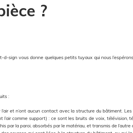
pièce ?
t-d-sign vous donne quelques petits tuyaux qui nous l’espéron
its :
r l’air et n’ont aucun contact avec la structure du bâtiment. Les
 l’air comme support) : ce sont les bruits de voix, télévision, té
his par la paroi, absorbés par le matériau, et transmis de l’autre 
es sources qui sont liées à la structure du bâtiment, ou qui la 