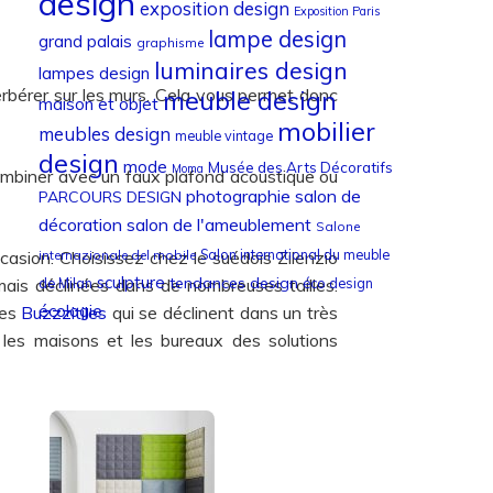
design
exposition design
Exposition Paris
lampe design
grand palais
graphisme
luminaires design
lampes design
rbérer sur les murs. Cela vous permet donc
meuble design
maison et objet
mobilier
meubles design
meuble vintage
design
mode
Musée des Arts Décoratifs
Moma
s combiner avec un faux plafond acoustique ou
photographie
salon de
PARCOURS DESIGN
décoration
salon de l'ameublement
Salone
Salon international du meuble
casion. Choisissez chez le suédois Zilenzio
internazionale del mobile
sculpture
tendances design
 mais déclinées dans de nombreuses tailles.
de Milan
éco design
écologie
ses
Buzzzitiles
qui se déclinent dans un très
les maisons et les bureaux des solutions