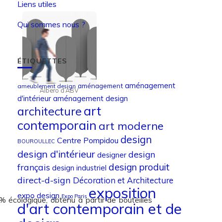
Liens utiles
Qui sommes nous ?
ÉTIQUETTES
aménagement
aménagement
ameublement design
Albero d’ABV
d'intérieur
aménagement design
art
architecture
contemporain
art moderne
design
Centre Pompidou
BOUROULLEC
design d'intérieur
design
designer
design produit
français
design industriel
direct-d-sign
Décoration et Architecture
exposition
expo design
Expo Paris
écologique, obtenu à partir de bouteilles
d'art contemporain et de