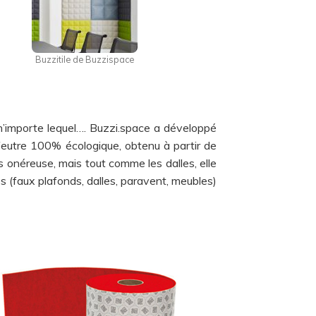
Buzzitile de Buzzispace
 n’importe lequel…. Buzzi.space a développé
(feutre 100% écologique, obtenu à partir de
ns onéreuse, mais tout comme les dalles, elle
es (faux plafonds, dalles, paravent, meubles)