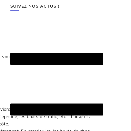
SUIVEZ NOS ACTUS !
s vous permettront d’atténuer efficacement
 vibrations sonores naissent dans l’air et se
léphone, les bruits de trafic, etc… Lorsqu’ils
côté.
frappent. En premier lieu les bruits de choc