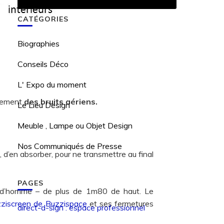
CATÉGORIES
Biographies
Conseils Déco
L' Expo du moment
èrement
des bruits aériens.
Le Lieu Design
Meuble , Lampe ou Objet Design
Nos Communiqués de Presse
es, d’en absorber, pour ne transmettre au final
PAGES
r d’homme – de plus de 1m80 de haut. Le
ziscreen de Buzzispace
et ses fermetures
direct-d-sign : espace professionnel